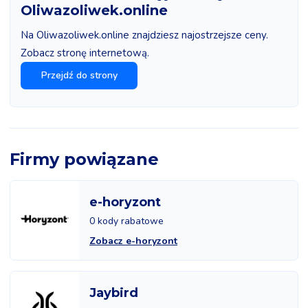
Oliwazoliwek.online
Na Oliwazoliwek.online znajdziesz najostrzejsze ceny.
Zobacz stronę internetową.
Przejdź do strony
Firmy powiązane
e-horyzont
0 kody rabatowe
Zobacz e-horyzont
Jaybird