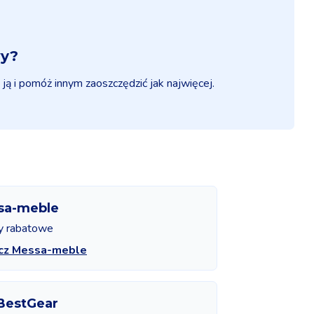
wy?
 ją i pomóż innym zaoszczędzić jak najwięcej.
sa-meble
y rabatowe
cz Messa-meble
BestGear