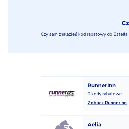
Cz
Czy sam znalazłeś kod rabatowy do Estella i 
RunnerInn
0 kody rabatowe
Zobacz RunnerInn
Aelia